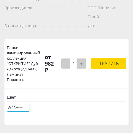
Производитель..................................................................................
ООО "Монолит-
Строй"
Базовая единица..................................................................................
упак
Паркет
ламинированный
от
коллекция
982
-
+
КУПИТЬ
"ОТКРЫТИЕ" Дуб
Дакота (2,134м2).
₽
Ламинат
Подложка
Цвет
Дуб Дакота