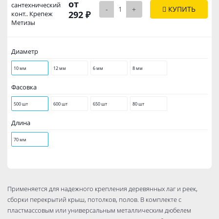
от
сантехничеcкий
-
+
КУПИТЬ
292 ₽
конт.. Крепеж
Метизы
Диаметр
10 мм
12 мм
6 мм
8 мм
Фасовка
500 шт
600 шт
650 шт
80 шт
Длина
70 мм
Применяется для надежного крепления деревянных лаг и реек,
сборки перекрытий крыш, потолков, полов. В комплекте с
пластмассовым или универсальным металлическим дюбелем