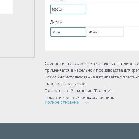
1000 шт
Длина
30 мм
40 мм
Саморез используется для крепления различных
применяется в мебельном производстве для кре
Возможно использование в комплекте с пластик
Материал: сталь 1018
Головка: потайная, шлиц "Pozidrive"
Покрытие: желтый цинк, белый цинк
Полное описание
Резьба: редкий шаг
Наконечник: острый
Покрытие: желтый цинк, белый цинк