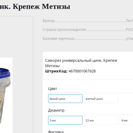
инк. Крепеж Метизы
Бренд..................................................................................
Tec
Страна происхождения...........................................................
РО
Базовая единица....................................................................
упа
Саморез универсaльный цинк. Крепеж
Метизы
ШтрихКод:
4670001067928
Цвет
белый цинк
желтый цинк
Диаметр
3 мм
3,5 мм
4 мм
Фасовка