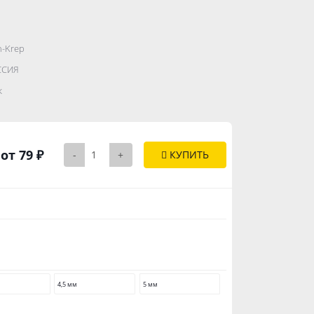
h-Krep
.......................
ССИЯ
..............
к
от 79 ₽
-
+
КУПИТЬ
4,5 мм
5 мм