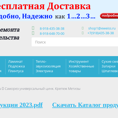
shop1@eweiss.ru
ремонта
8-918-435-38-38
+7(918)435-38-38
8-918-648-70-00
ельства
Ламинат
Тепло-
Инструмент
Сухие сме
Подложка
звукоизоляция
Хозяйственные
Затирки
я
Плинтуса
Электрика
товары
Шпатлев
ы
Саморез универсaльный цинк. Крепеж Метизы
укции 2023.pdf
Скачать Каталог прод