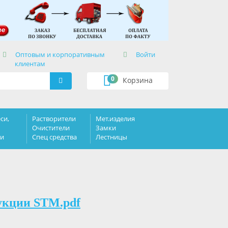
×
Оптовым и корпоративным
Войти
клиентам
0
Корзина
си,
Растворители
Мет.изделия
Очистители
Замки
ки
Спец средства
Лестницы
укции STM.pdf