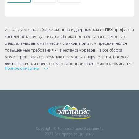
Используется при сборке оконных и дверных рам из ПВХ профиля и
крепления к ним фурнитуры. Сборка производится с помощью
специальных автоматических станков, при этом предъявляются
повышенные требования к качеству саморезов. Также сборка
может производится вручную с помощью шуруповерта. Насечки
для раззенковки препятствуют самопроизвольному выкручиванию.
Полное описание
Материал: сталь 1022
Головка: потайная, насечки для
шлиц "Phillips"
Резьба: частый шаг
Наконечник: сверло
Покрытие: белый цинк
Copyright © Торговый дом Эдельвейс
2023 Все права защищены