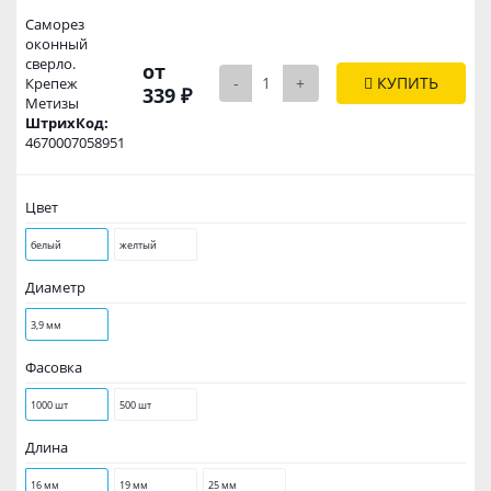
Саморез
оконный
сверло.
от
-
+
КУПИТЬ
Крепеж
339 ₽
Метизы
ШтрихКод:
4670007058951
Цвет
белый
желтый
Диаметр
3,9 мм
Фасовка
1000 шт
500 шт
Длина
16 мм
19 мм
25 мм