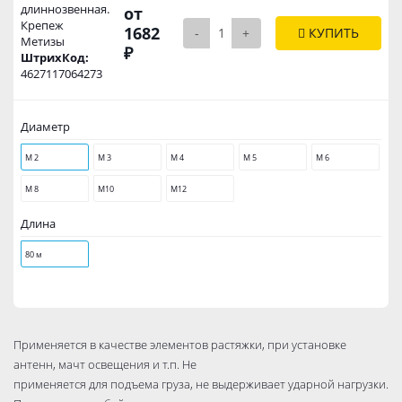
длиннозвенная.
от
Крепеж
1682
-
+
КУПИТЬ
Метизы
₽
ШтрихКод:
4627117064273
Диаметр
М 2
М 3
М 4
М 5
М 6
М 8
М10
М12
Длина
80 м
Применяется в качестве элементов растяжки, при установке
антенн, мачт освещения и т.п. Не
применяется для подъема груза, не выдерживает ударной нагрузки.