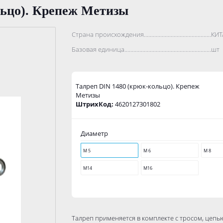
льцо). Крепеж Метизы
Страна происхождения...........................................................
КИТ
Базовая единица....................................................................
шт
Талрeп DIN 1480 (крюк-кольцо). Крепеж
Метизы
ШтрихКод:
4620127301802
Диаметр
М 5
М 6
М 8
М14
М16
Талреп применяется в комплекте с тросом, цепью