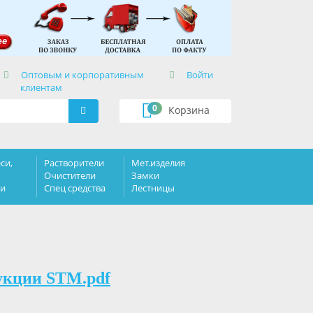
×
Оптовым и корпоративным
Войти
клиентам
0
Корзина
си,
Растворители
Мет.изделия
Очистители
Замки
ки
Спец средства
Лестницы
укции STM.pdf