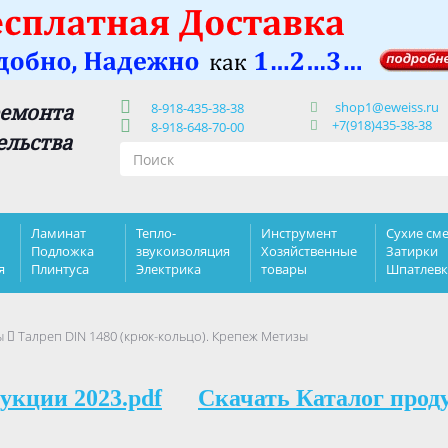
shop1@eweiss.ru
ремонта
8-918-435-38-38
+7(918)435-38-38
8-918-648-70-00
ельства
Ламинат
Тепло-
Инструмент
Сухие сме
Подложка
звукоизоляция
Хозяйственные
Затирки
я
Плинтуса
Электрика
товары
Шпатлев
ы
Талрeп DIN 1480 (крюк-кольцо). Крепеж Метизы
укции 2023.pdf
Скачать Каталог прод