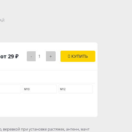
.......................
АЙ
..............
от 29 ₽
-
+
КУПИТЬ
М10
М12
, веревкой при установке растяжек, антенн, мачт