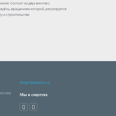
ения. Состоит из двух винтов с
муфты, вращением которой, регулируется
у и строительстве.
shop1@eweiss.ru
России)
Мы в соцсетях