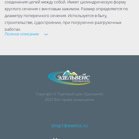
соединения цепей между собой. Имеет цилиндрическую форму
круглого сечения с винтовым зажимом. Размер определяется по
диаметру поперечного сечения. Используется в быту,
строительстве, судостроении, при погрузочно-разгрузочных
работах.
Полное описание
Материал: сталь
Покрытие: белый цинк
Copyright © Торговый дом Эдельвейс
2023 Все права защищены
shop1@eweiss.ru