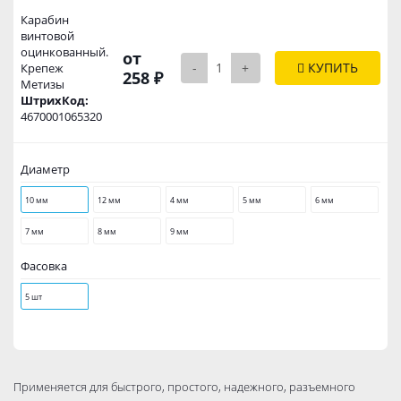
Карабин
винтовой
оцинковaнный.
от
-
+
КУПИТЬ
Крепеж
258 ₽
Метизы
ШтрихКод:
4670001065320
Диаметр
10 мм
12 мм
4 мм
5 мм
6 мм
7 мм
8 мм
9 мм
Фасовка
5 шт
Применяется для быстрого, простого, надежного, разъемного