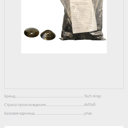
Бренд..................................................................................
Tech-Krep
Страна происхождения..................................................................................
КИТАЙ
Базовая единица..................................................................................
упак