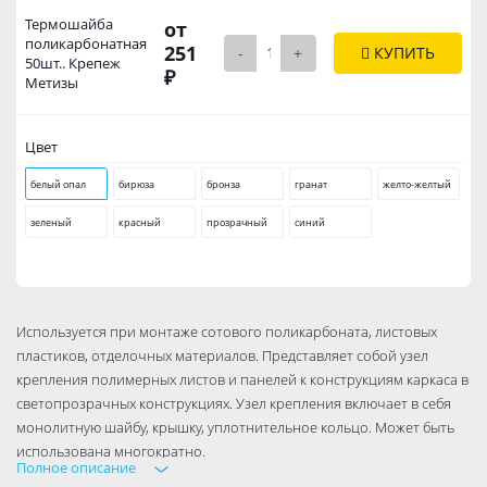
Термошайба
от
поликарбонатная
251
-
+
КУПИТЬ
50шт.. Крепеж
₽
Метизы
Цвет
белый опал
бирюза
бронза
гранат
желто-желтый
зеленый
красный
прозрачный
синий
Используется при монтаже сотового поликарбоната, листовых
пластиков, отделочных материалов. Представляет собой узел
крепления полимерных листов и панелей к конструкциям каркаса в
светопрозрачных конструкциях. Узел крепления включает в себя
монолитную шайбу, крышку, уплотнительное кольцо. Может быть
использована многократно.
Полное описание
Диаметр основания 30,00 мм