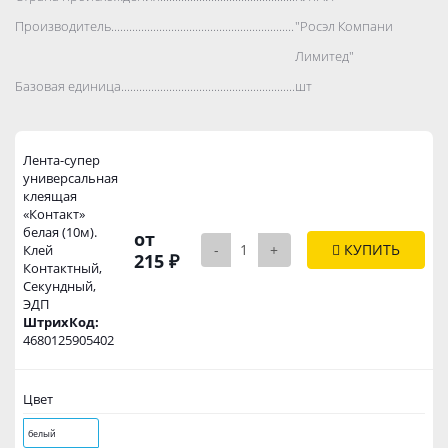
Производитель..................................................................................
"Росэл Компани
Лимитед"
Базовая единица..................................................................................
шт
Лента-супер
универсальная
клеящая
«Контакт»
белая (10м).
от
-
+
КУПИТЬ
Клей
215 ₽
Контактный,
Секундный,
ЭДП
ШтрихКод:
4680125905402
Цвет
белый