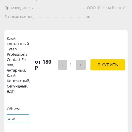
Производитель..................................................................................
ООО "Селена Восток"
Базовая единица..................................................................................
шт
Клей
контактный
Tytan
Professional
Contact Fix
от 180
-
+
КУПИТЬ
888,
₽
янтарный.
Клей
Контактный,
Секундный,
ЭДП
Объем
40 мл