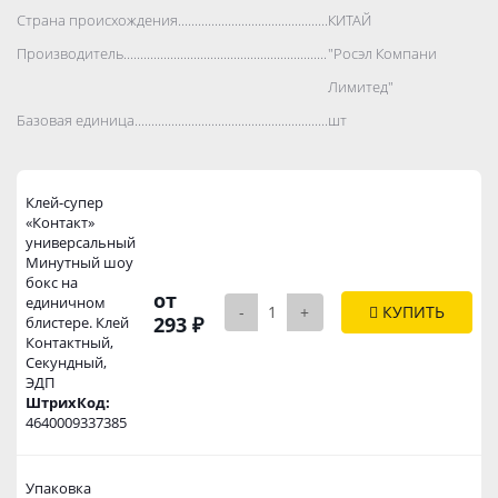
Страна происхождения..................................................................................
КИТАЙ
Производитель..................................................................................
"Росэл Компани
Лимитед"
Базовая единица..................................................................................
шт
Клей-супер
«Контакт»
универсальный
Минутный шоу
бокс на
от
единичном
-
+
КУПИТЬ
293 ₽
блистере. Клей
Контактный,
Секундный,
ЭДП
ШтрихКод:
4640009337385
Упаковка