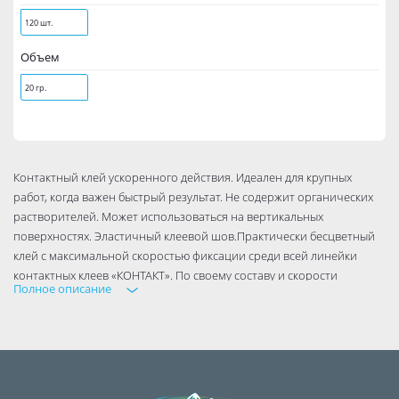
120 шт.
Объем
20 гр.
Контактный клей ускоренного действия. Идеален для крупных
работ, когда важен быстрый результат. Не содержит органических
растворителей. Может использоваться на вертикальных
поверхностях. Эластичный клеевой шов.Практически бесцветный
клей с максимальной скоростью фиксации среди всей линейки
контактных клеев «КОНТАКТ». По своему составу и скорости
Полное описание
схватывания близок с супер-клеям, но в отличие от обычных супер-
клеев может использоваться на больших склеиваемых
поверхностях.
Уникальный колпачок с фиксатором надёжно герметизирует, легко
снимается и никогда не присохнет.