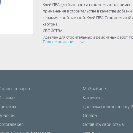
Клей ПВА для бытового и строительного примен
применения в строительстве в качестве добавки
керамической плиткой. Клей ПВА Строительный х
картона.
СВОЙСТВА
Идеален для строительных и ремонтных работ п
Полное описание
Обеспечивает хорошую фиксацию приклеиваемы
РАСХОД
80-200 г на 1 кв. м при сплошном нанесении
ОСНОВА ДЛЯ НАНЕСЕНИЯ
Керамика, Ткани и волокнистые материалы, Бумаг
СРОК ГОДНОСТИ
12 месяцев
Каталог товаров
Мой кабинет
ФАСОВКА
0.9кг, 2.1кг, 10кг
О фирме
Как купить
Контакты
Доставка (только по югу 
Новости
Оплата
Фотогалерея
Оставить свой отзыв