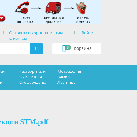
×
Оптовым и корпоративным
Войти
клиентам
0
Корзина
си,
Растворители
Мет.изделия
Очистители
Замки
ки
Спец средства
Лестницы
укции STM.pdf