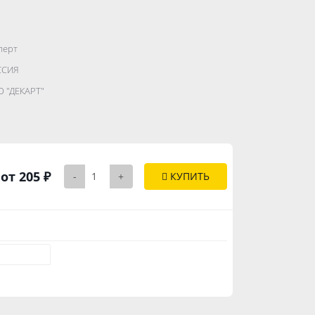
перт
.......................
ССИЯ
...........
 "ДЕКАРТ"
..............
от 205 ₽
-
+
КУПИТЬ