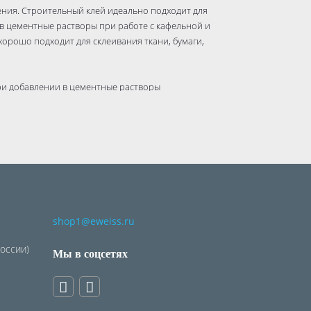
ения. Строительный клей идеально подходит для
 в цементные растворы при работе с кафельной и
орошо подходит для склеивания ткани, бумаги,
ри добавлении в цементные растворы
х элементов
а и картон, Кафель
shop1@eweiss.ru
России)
Мы в соцсетях