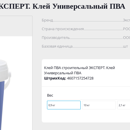
ЭКСПЕРТ. Клей Универсальный ПВА
Бренд..................................................................................
Экс
Страна происхождения...........................................................
РО
Производитель.......................................................................
ООО
Базовая единица....................................................................
шт
Клей ПВА строительный ЭКСПЕРТ. Клей
Универсальный ПВА
ШтрихКод:
4607157254728
Вес
0,9 кг
10 кг
2,1 кг