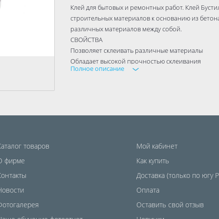
Клей для бытовых и ремонтных работ. Клей Буст
строительных материалов к основанию из бетона,
различных материалов между собой.
СВОЙСТВА
Позволяет склеивать различные материалы
Обладает высокой прочностью склеивания
Полное описание
Обладает влагостойкостью
Образует эластичный шов
РАСХОД
500 г на 1 кв. м при сплошном нанесении
ОСНОВА ДЛЯ НАНЕСЕНИЯ
Бетон, Кирпич, Древесина, Штукатурка, ПВХ, Кер
волокнистые материалы, Линолеум
Каталог товаров
Мой кабинет
СРОК ГОДНОСТИ
12 месяцев
О фирме
Как купить
ФАСОВКА
Контакты
Доставка (только по югу 
1кг, 2.5кг
Новости
Оплата
Фотогалерея
Оставить свой отзыв