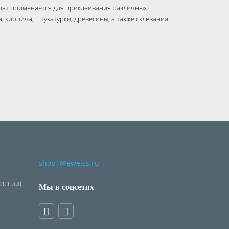
илат применяется для приклеивания различных
 кирпича, штукатурки, древесины, а также склевания
амика, Пробковая плита, Ковровые покрытия, Ткани и
shop1@eweiss.ru
России)
Мы в соцсетях