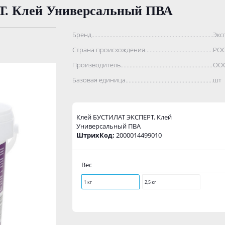
 Клей Универсальный ПВА
Бренд..................................................................................
Экс
Страна происхождения...........................................................
РО
Производитель.......................................................................
ООО
Базовая единица....................................................................
шт
Клей БУСТИЛАТ ЭКСПЕРТ. Клей
Универсальный ПВА
ШтрихКод:
2000014499010
Вес
1 кг
2,5 кг