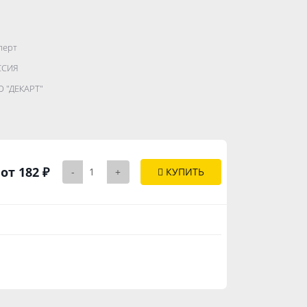
перт
.......................
ССИЯ
...........
 "ДЕКАРТ"
..............
от 182 ₽
-
+
КУПИТЬ