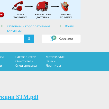
×
Оптовым и корпоративным
Войти
клиентам
0
Корзина
си,
Растворители
Мет.изделия
Очистители
Замки
ки
Спец средства
Лестницы
укции STM.pdf