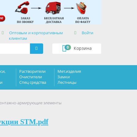
×
Оптовым и корпоративным
Войти
клиентам
0
Корзина
си,
Растворители
Мет.изделия
Очистители
Замки
ки
Спец средства
Лестницы
. Монтажно-армирующие элементы
укции STM.pdf