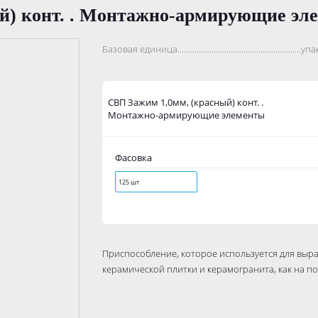
й) конт. . Монтажно-армирующие эл
Базовая единица....................................................................
упа
СВП Зажим 1,0мм, (красный) конт. .
Монтажно-армирующие элементы
Фасовка
125 шт
Приспособление, которое используется для выр
керамической плитки и керамогранита, как на пол