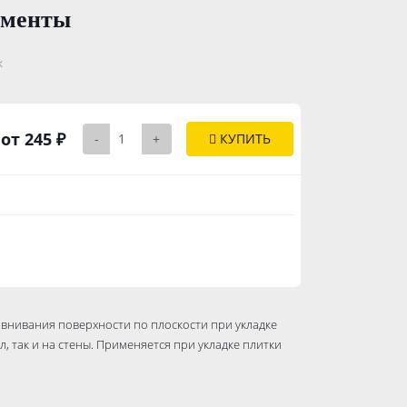
ементы
..............
к
от 245 ₽
-
+
КУПИТЬ
авнивания поверхности по плоскости при укладке
, так и на стены. Применяется при укладке плитки