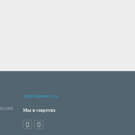
shop1@eweiss.ru
России)
Мы в соцсетях