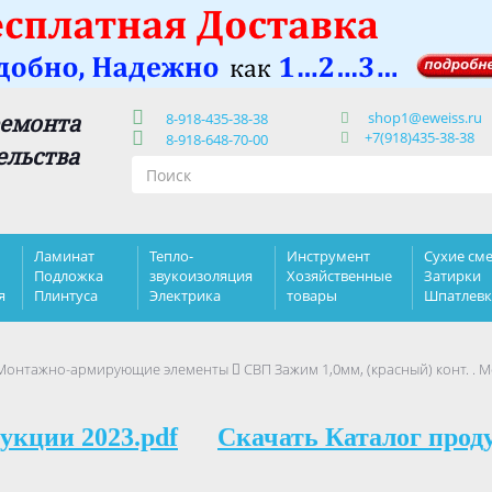
shop1@eweiss.ru
ремонта
8-918-435-38-38
+7(918)435-38-38
8-918-648-70-00
ельства
Ламинат
Тепло-
Инструмент
Сухие сме
Подложка
звукоизоляция
Хозяйственные
Затирки
я
Плинтуса
Электрика
товары
Шпатлев
Монтажно-армирующие элементы
СВП Зажим 1,0мм, (красный) конт. 
укции 2023.pdf
Скачать Каталог прод