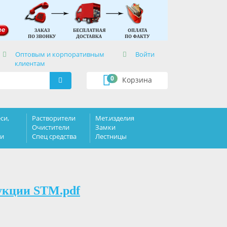
×
Оптовым и корпоративным
Войти
клиентам
0
Корзина
си,
Растворители
Мет.изделия
Очистители
Замки
ки
Спец средства
Лестницы
укции STM.pdf