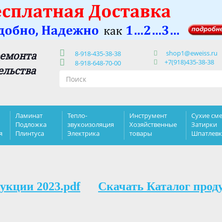
shop1@eweiss.ru
ремонта
8-918-435-38-38
+7(918)435-38-38
8-918-648-70-00
ельства
Ламинат
Тепло-
Инструмент
Сухие сме
Подложка
звукоизоляция
Хозяйственные
Затирки
я
Плинтуса
Электрика
товары
Шпатлев
укции 2023.pdf
Скачать Каталог прод