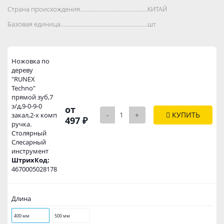
Страна происхождения..................................................................................
КИТАЙ
Базовая единица..................................................................................
шт
Ножовка по
дереву
"RUNEX
Techno"
прямой зуб,7
з/д,9-0-9-0
от
-
+
КУПИТЬ
закал,2-х комп
497 ₽
ручка.
Столярный
Слесарный
инструмент
ШтрихКод:
4670005028178
Длина
400 мм
500 мм