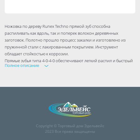
Ножовка по дереву Runex Techno прямой зуб способна
распиливать как вдоль, так и поперек волокон деревянных
заготовок. Полотно прошло процесс закалки и изготовлено из
пружинной стали с лакированным покрытием. Инструмент
обладает стойкостью к коррозии.
Прямые зубья типа 4-0-4-0 обеспечивают легкий распил и быстрый
Полное описание
вывод опилок.
Двухкомпонентная рукоятка не скользит в руке во время
использования.
Copyright © Торговый дом Эдельвейс
2023 Все права защищены