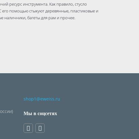
чий ресурс инструмента. Как правило, стусло
С его помощью стыкуют деревянные, пластиковые и
е наличники, багеты для рам и прочее.
shop1@eweiss.ru
России)
Мы в соцсетях