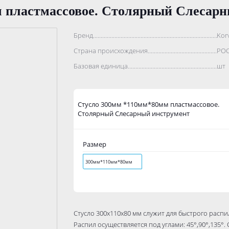
 пластмассовое. Столярный Слесар
Бренд..................................................................................
Kor
Страна происхождения...........................................................
РО
Базовая единица....................................................................
шт
Стусло 300мм *110мм*80мм пластмассовое.
Столярный Слесарный инструмент
Размер
300мм*110мм*80мм
Стусло 300х110х80 мм служит для быстрого расп
Распил осуществляется под углами: 45°,90°,135°.