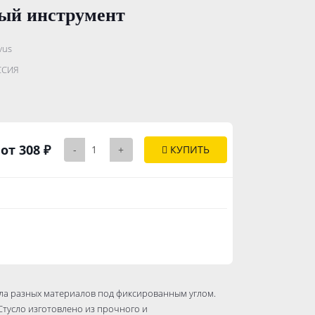
ный инструмент
vus
.......................
ССИЯ
..............
от 308 ₽
-
+
КУПИТЬ
ила разных материалов под фиксированным углом.
 Стусло изготовлено из прочного и