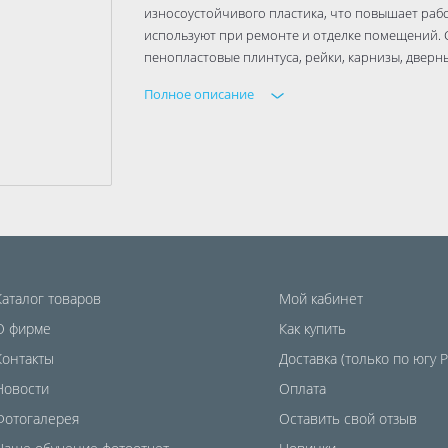
износоустойчивого пластика, что повышает рабо
используют при ремонте и отделке помещений. 
пенопластовые плинтуса, рейки, карнизы, дверны
Полное описание
Каталог товаров
Мой кабинет
О фирме
Как купить
Контакты
Доставка (только по югу 
Новости
Оплата
Фотогалерея
Оставить свой отзыв