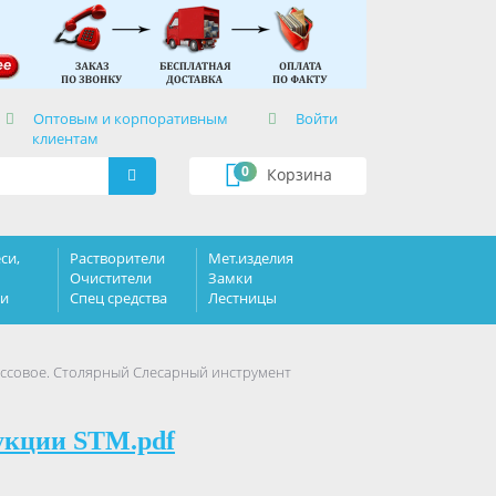
×
Оптовым и корпоративным
Войти
клиентам
0
Корзина
си,
Растворители
Мет.изделия
Очистители
Замки
ки
Спец средства
Лестницы
ссовое. Столярный Слесарный инструмент
укции STM.pdf