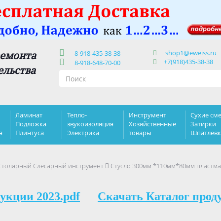
shop1@eweiss.ru
ремонта
8-918-435-38-38
+7(918)435-38-38
8-918-648-70-00
ельства
Ламинат
Тепло-
Инструмент
Сухие сме
Подложка
звукоизоляция
Хозяйственные
Затирки
я
Плинтуса
Электрика
товары
Шпатлев
Столярный Слесарный инструмент
Стусло 300мм *110мм*80мм пластма
укции 2023.pdf
Скачать Каталог прод