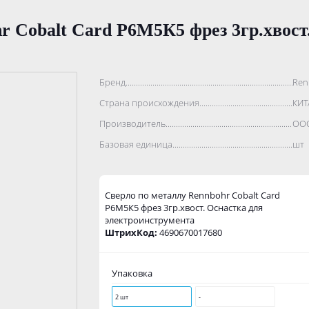
r Cobalt Card Р6М5К5 фрез 3гр.хвост
Бренд..................................................................................
Ren
Страна происхождения...........................................................
КИТ
Производитель.......................................................................
ООО
Базовая единица....................................................................
шт
Сверло по металлу Rennbohr Cobalt Card
Р6М5К5 фрез 3гр.хвост. Оснастка для
электроинструмента
ШтрихКод:
4690670017680
Упаковка
2 шт
-