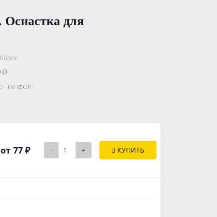
. Оснастка для
nbohr
.......................
АЙ
...........
 "ТУЛФОР"
..............
от 77 ₽
-
+
КУПИТЬ