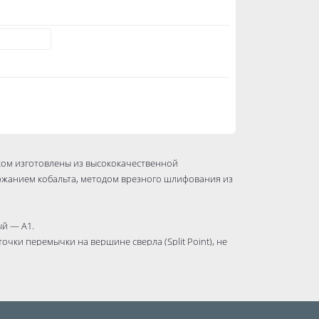
ком изготовлены из высококачественной
ржанием кобальта, методом врезного шлифования из
.
й — A1.
очки перемычки на вершине сверла (Split Point), не
бальта при длительном нагреве не меняют своих
бы.
еющих сталях, жаропрочных и жаростойких сталях,