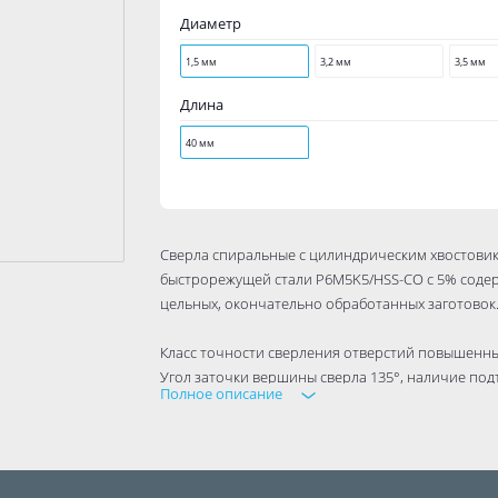
Диаметр
1,5 мм
3,2 мм
3,5 мм
Длина
40 мм
Сверла спиральные с цилиндрическим хвостови
быстрорежущей стали P6M5K5/HSS-CO с 5% соде
цельных, окончательно обработанных заготовок
Класс точности сверления отверстий повышенны
Угол заточки вершины сверла 135°, наличие подт
Полное описание
требуют предварительного накернивания.
Сверла из легированной стали с содержанием ко
характеристик. Имеют крайне высокий срок служ
Применяются для сверления отверстий в нержав