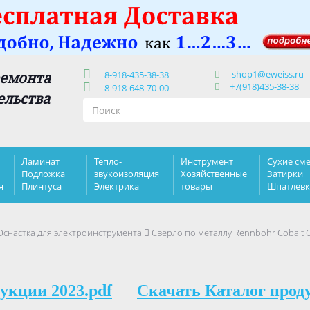
shop1@eweiss.ru
ремонта
8-918-435-38-38
+7(918)435-38-38
8-918-648-70-00
ельства
Ламинат
Тепло-
Инструмент
Сухие сме
Подложка
звукоизоляция
Хозяйственные
Затирки
я
Плинтуса
Электрика
товары
Шпатлев
Оснастка для электроинструмента
Сверло по металлу Rennbohr Cobalt C
укции 2023.pdf
Скачать Каталог прод