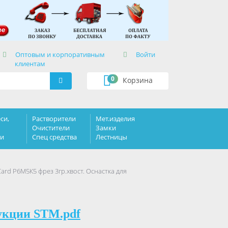
×
Оптовым и корпоративным
Войти
клиентам
0
Корзина
си,
Растворители
Мет.изделия
Очистители
Замки
ки
Спец средства
Лестницы
ard Р6М5К5 фрез 3гр.хвост. Оснастка для
укции STM.pdf