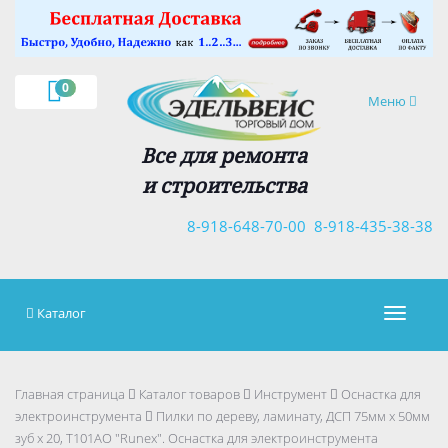
×
0
Навигация
Меню
Все для ремонта
и строительства
8-918-648-70-00
8-918-435-38-38
Каталог
Навигац
Главная страница
Каталог товаров
Инструмент
Оснастка для
электроинструмента
Пилки по дереву, ламинату, ДСП 75мм х 50мм
зуб х 20, Т101АО "Runex". Оснастка для электроинструмента