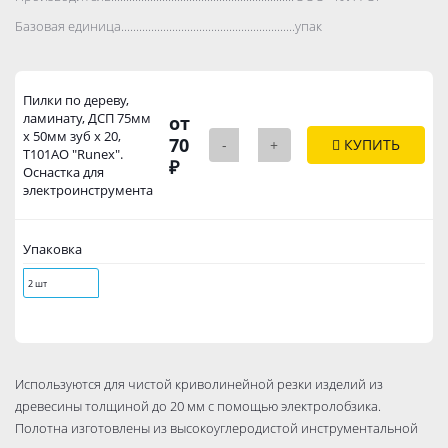
Базовая единица..................................................................................
упак
Пилки по дереву,
ламинату, ДСП 75мм
от
х 50мм зуб х 20,
70
-
+
КУПИТЬ
Т101АО "Runex".
₽
Оснастка для
электроинструмента
Упаковка
2 шт
Используются для чистой криволинейной резки изделий из
древесины толщиной до 20 мм с помощью электролобзика.
Полотна изготовлены из высокоуглеродистой инструментальной