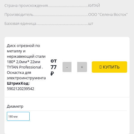
Страна происхождения..................................................................................
КИТАЙ
Производитель..................................................................................
ООО "Селена Восток"
Базовая единица..................................................................................
шт
Диск отрезной по
металлу и
нержавеющей стали
от
180* 2,0мм* 22мм
77
-
+
КУПИТЬ
TYTAN Professional .
Оснастка для
₽
электроинструмента
ШтрихКод:
5902120239542
Диаметр
180 мм