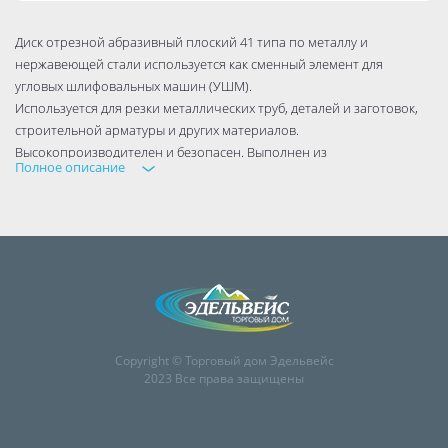
Диск отрезной абразивный плоский 41 типа по металлу и
нержавеющей стали используется как сменный элемент для
угловых шлифовальных машин (УШМ).
Используется для резки металлических труб, деталей и заготовок,
строительной арматуры и других материалов.
Высокопроизводителен и безопасен. Выполнен из
Полное описание
электрокорундовых абразивных материалов с упрочняющими
элементами на бакелитовой связке со среднем размером зерна.
Copyright © Торговый дом Эдельвейс
2023 Все права защищены