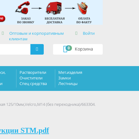
×
Оптовым и корпоративным
Войти
клиентам
0
Корзина
си,
Растворители
Мет.изделия
Очистители
Замки
ки
Спец средства
Лестницы
я 125/10мм,Velcro,М14 (без переходника)/663304.
укции STM.pdf