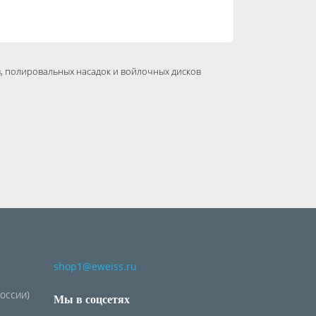
, полировальных насадок и войлочных дисков
shop1@eweiss.ru
России)
Мы в соцсетях