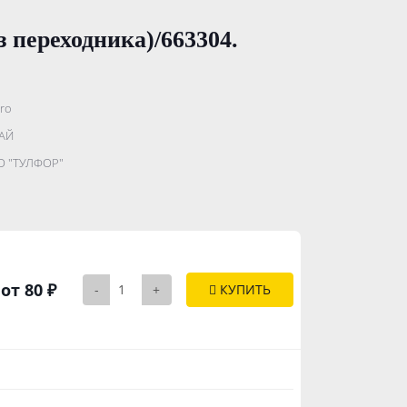
 переходника)/663304.
cro
.......................
АЙ
...........
 "ТУЛФОР"
..............
от 80 ₽
-
+
КУПИТЬ