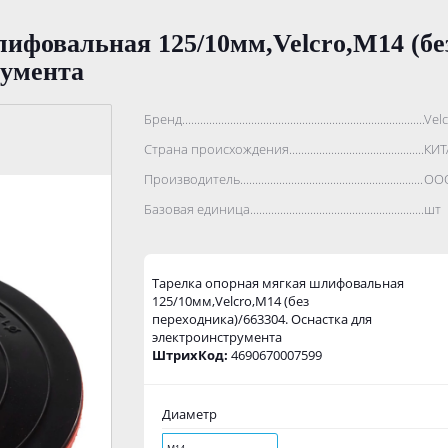
ифовальная 125/10мм,Velcro,М14 (без
румента
Бренд..................................................................................
Vel
Страна происхождения...........................................................
КИТ
Производитель.......................................................................
ООО
Базовая единица....................................................................
шт
Тарелка опорная мягкая шлифовальная
125/10мм,Velcro,М14 (без
переходника)/663304. Оснастка для
электроинструмента
ШтрихКод:
4690670007599
Диаметр