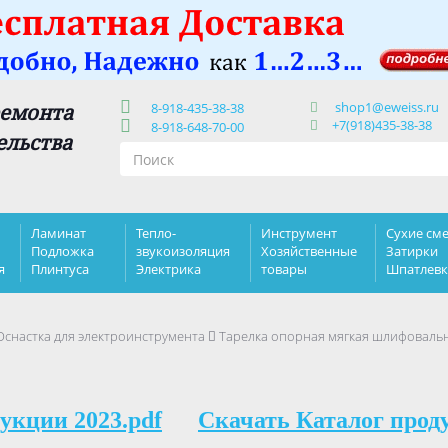
shop1@eweiss.ru
ремонта
8-918-435-38-38
+7(918)435-38-38
8-918-648-70-00
ельства
Ламинат
Тепло-
Инструмент
Сухие сме
Подложка
звукоизоляция
Хозяйственные
Затирки
я
Плинтуса
Электрика
товары
Шпатлев
Оснастка для электроинструмента
Тарелка опорная мягкая шлифовальна
укции 2023.pdf
Скачать Каталог прод