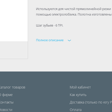
Используются для чистой прямолинейной резки 
помощью электролобзика. Полотна изготовлены 
Шаг зубьев - 6 TPI.
Полное описание
Каталог товаров
Мой кабинет
О фирме
Как купить
Контакты
Доставка (только по югу 
Новости
Оплата