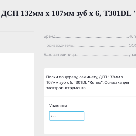
, ДСП 132мм х 107мм зуб х 6, Т301DL 
Бренд..................................................................................
Run
Производитель.......................................................................
ООО
Базовая единица....................................................................
упа
Пилки по дереву, ламинату, ДСП 132мм х
107мм зуб х 6, Т301DL "Runex". Оснастка для
электроинструмента
Упаковка
2 шт