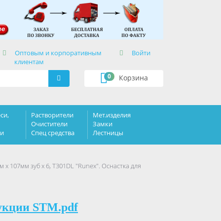
×
Оптовым и корпоративным
Войти
клиентам
0
Корзина
си,
Растворители
Мет.изделия
Очистители
Замки
ки
Спец средства
Лестницы
 х 107мм зуб х 6, Т301DL "Runex". Оснастка для
укции STM.pdf