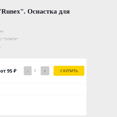
"Runex". Оснастка для
ex
...........
 "ТУЛФОР"
..............
к
от 95 ₽
-
+
КУПИТЬ