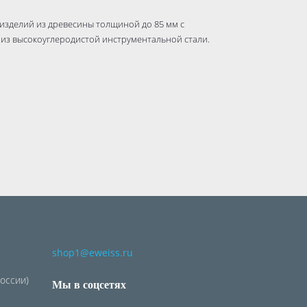
изделий из древесины толщиной до 85 мм с
из высокоуглеродистой инструментальной стали.
shop1@eweiss.ru
России)
Мы в соцсетях