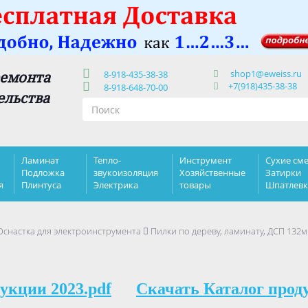
shop1@eweiss.ru
ремонта
8-918-435-38-38
+7(918)435-38-38
8-918-648-70-00
ельства
Ламинат
Тепло-
Инструмент
Сухие сме
Подложка
звукоизоляция
Хозяйственные
Затирки
я
Плинтуса
Электрика
товары
Шпатлев
Оснастка для электроинструмента
Пилки по дереву, ламинату, ДСП 132мм
укции 2023.pdf
Скачать Каталог прод