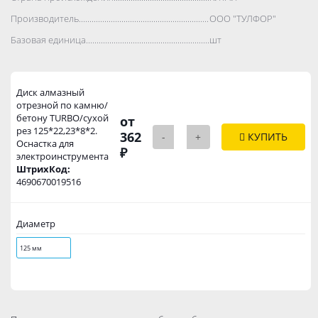
Производитель..................................................................................
ООО "ТУЛФОР"
Базовая единица..................................................................................
шт
Диск алмазный
отрезной по камню/
бетону TURBO/сухой
от
рез 125*22,23*8*2.
362
-
+
КУПИТЬ
Оснастка для
₽
электроинструмента
ШтрихКод:
4690670019516
Диаметр
125 мм