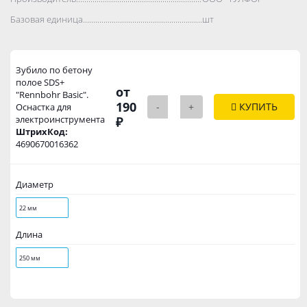
Базовая единица..................................................................................
шт
Зубило по бетону
полое SDS+
от
"Rennbohr Basic".
190
-
+
КУПИТЬ
Оснастка для
электроинструмента
₽
ШтрихКод:
4690670016362
Диаметр
22 мм
Длина
250 мм