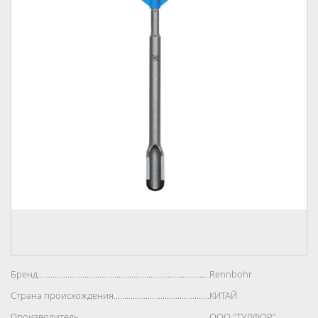
Бренд..................................................................................
Rennbohr
Страна происхождения..................................................................................
КИТАЙ
Производитель..................................................................................
ООО "ТУЛФОР"