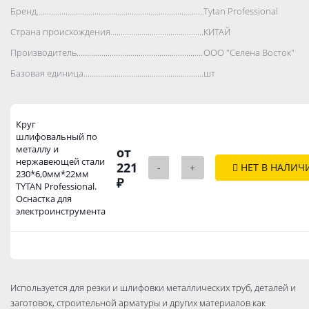
Бренд..................................................................................
Tytan Professional
Страна происхождения..................................................................................
КИТАЙ
Производитель..................................................................................
ООО "Селена Восток"
Базовая единица..................................................................................
шт
Круг
шлифовальный по
металлу и
от
нержавеющей стали
221
-
+
НЕТ В НАЛИЧ
230*6,0мм*22мм
₽
TYTAN Professional.
Оснастка для
электроинструмента
Используется для резки и шлифовки металлических труб, деталей и
заготовок, строительной арматуры и других материалов как