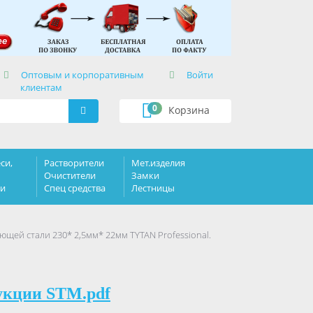
×
Оптовым и корпоративным
Войти
клиентам
0
Корзина
си,
Растворители
Мет.изделия
Очистители
Замки
ки
Спец средства
Лестницы
щей стали 230* 2,5мм* 22мм TYTAN Professional.
укции STM.pdf