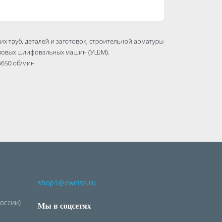
х труб, деталей и заготовок, строительной арматуры
угловых шлифовальных машин (УШМ).
6650 об/мин
shop1@eweiss.ru
России)
Мы в соцсетях