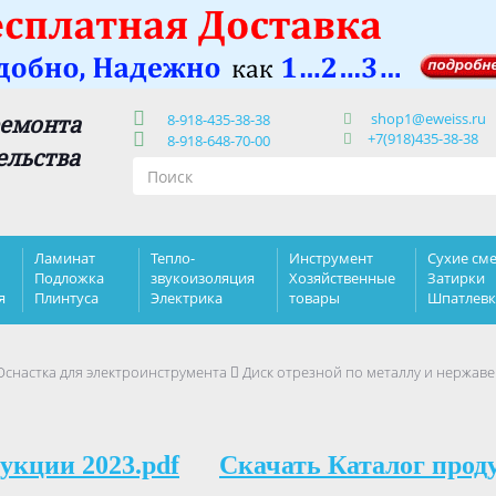
shop1@eweiss.ru
ремонта
8-918-435-38-38
+7(918)435-38-38
8-918-648-70-00
ельства
Ламинат
Тепло-
Инструмент
Сухие сме
Подложка
звукоизоляция
Хозяйственные
Затирки
я
Плинтуса
Электрика
товары
Шпатлев
Оснастка для электроинструмента
Диск отрезной по металлу и нержавею
укции 2023.pdf
Скачать Каталог прод