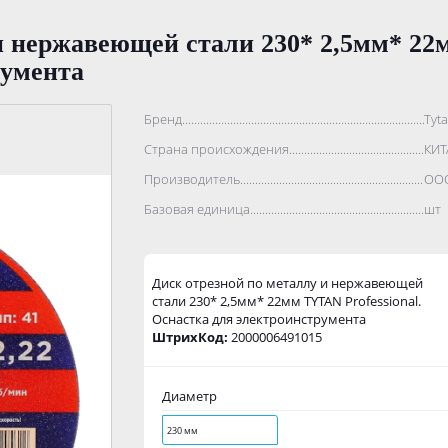
и нержавеющей стали 230* 2,5мм* 22м
румента
Бренд..................................................................................
Tyta
Страна происхождения...........................................................
КИТ
Производитель.......................................................................
ООО
Базовая единица....................................................................
шт
Диск отрезной по металлу и нержавеющей
стали 230* 2,5мм* 22мм TYTAN Professional.
Оснастка для электроинструмента
ШтрихКод:
2000006491015
Диаметр
230 мм