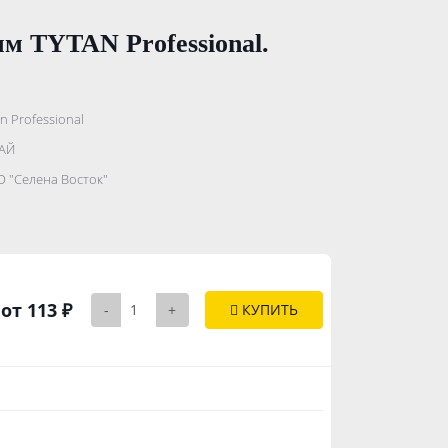
м TYTAN Professional.
n Professional
.......................
АЙ
...........
 "Селена Восток"
..............
от 113 ₽
-
+
КУПИТЬ