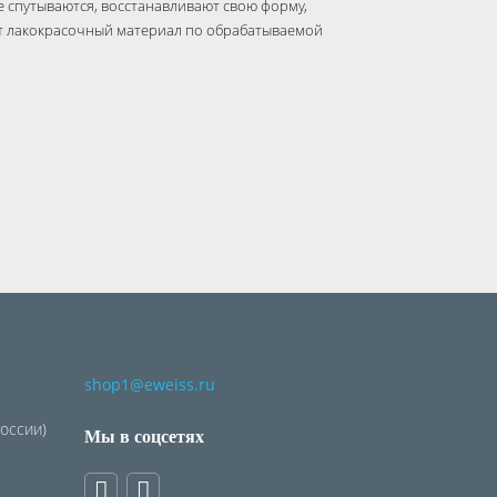
е спутываются, восстанавливают свою форму,
т лакокрасочный материал по обрабатываемой
shop1@eweiss.ru
России)
Мы в соцсетях