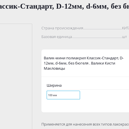
сик-Стандарт, D-12мм, d-6мм, без б
Страна происхождения...........................................................
КИТ
Базовая единица....................................................................
шт
Валик-мини полиакрил Классик-Стандарт, D-
12мм, d-6мм, без бюгеля . Валики Кисти
Макловицы
Ширина
100 мм
Применяется для нанесения всех типов лакокра