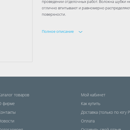
проведении отделочных работ. Волокна шубки н
отлично впитывают и равномерно распределяю
поверхности.
Полное описание
Каталог товаров
Мой кабинет
О фирме
Как купить
Контакты
Доставка (только по югу 
Новости
Оплата
Фотогалерея
Оставить свой отзыв