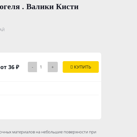
югеля . Валики Кисти
.......................
АЙ
..............
от 36 ₽
-
+
КУПИТЬ
сочных материалов на небольшие поверхности при