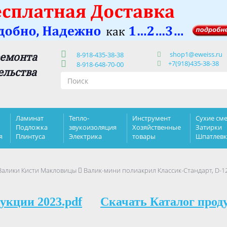
shop1@eweiss.ru
ремонта
8-918-435-38-38
+7(918)435-38-38
8-918-648-70-00
ельства
Ламинат
Тепло-
Инструмент
Сухие сме
Подложка
звукоизоляция
Хозяйственные
Затирки
я
Плинтуса
Электрика
товары
Шпатлев
Валики Кисти Макловицы
Валик-мини полиакрил Классик-Стандарт, D-12
укции 2023.pdf
Скачать Каталог прод