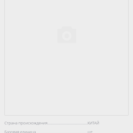
Страна происхождения..................................................................................
КИТАЙ
Базовая единица..................................................................................
шт