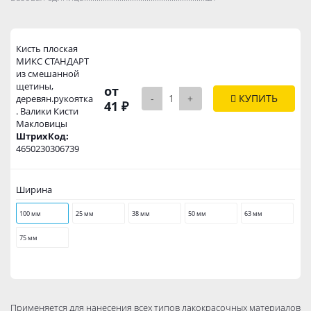
Кисть плоская
МИКС СТАНДАРТ
из смешанной
щетины,
от
-
+
КУПИТЬ
деревян.рукоятка
41 ₽
. Валики Кисти
Макловицы
ШтрихКод:
4650230306739
Ширина
100 мм
25 мм
38 мм
50 мм
63 мм
75 мм
Применяется для нанесения всех типов лакокрасочных материалов