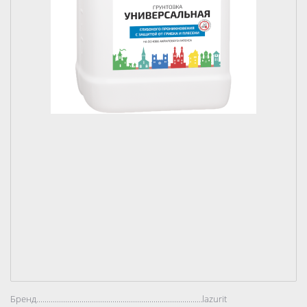
Бренд..................................................................................
lazurit