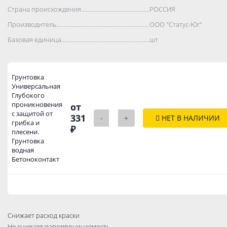
Страна происхождения..................................................................................
РОССИЯ
Производитель..................................................................................
ООО "Статус-Юг"
Базовая единица..................................................................................
шт
Грунтовка
Универсальная
Глубокого
проникновения
от
с защитой от
331
-
+
НЕТ В НАЛИЧИИ
грибка и
₽
плесени.
Грунтовка
водная
Бетоноконтакт
Снижает расход краски
Не снижает паропроницаемость