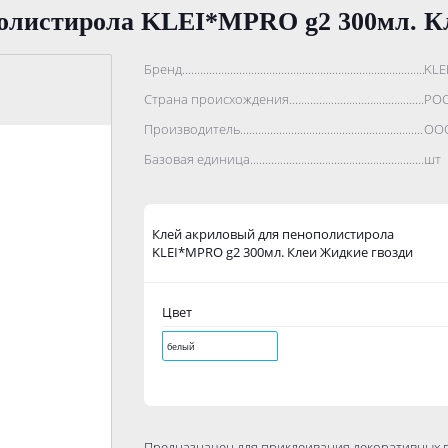
олистирола KLEI*MPRO g2 300мл. К
Бренд..................................................................................
KLE
Страна происхождения...........................................................
РО
Производитель.......................................................................
ООО
Базовая единица....................................................................
шт
Клей акриловый для пенополистирола
KLEI*MPRO g2 300мл. Клеи Жидкие гвозди
Цвет
белый
Предназначен для приклеивания декоративных п