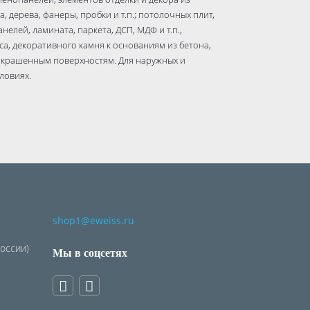
 дерева, фанеры, пробки и т.п.; потолочных плит,
анелей, ламината, паркета, ДСП, МДФ и т.п.,
са, декоративного камня к основаниям из бетона,
. к окрашенным поверхностям. Для наружных и
ловиях.
гой;
ут;
енее 50 кг/м²;
яет от 160 - 180 г/м² (сплошной линией)
shop1@eweiss.ru
ненным поверхнос
язнений.
России)
Мы в соцсетях
ния.
ошной полосой либо точечно.