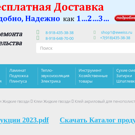
shop1@eweiss.ru
ремонта
8-918-435-38-38
+7(918)435-38-38
8-918-648-70-00
ельства
Ламинат
Тепло-
Инструмент
Сухие сме
Подложка
звукоизоляция
Хозяйственные
Затирки
я
Плинтуса
Электрика
товары
Шпатлев
и Жидкие гвозди
Клеи Жидкие гвозди
Клей акриловый для пенополист
укции 2023.pdf
Скачать Каталог прод