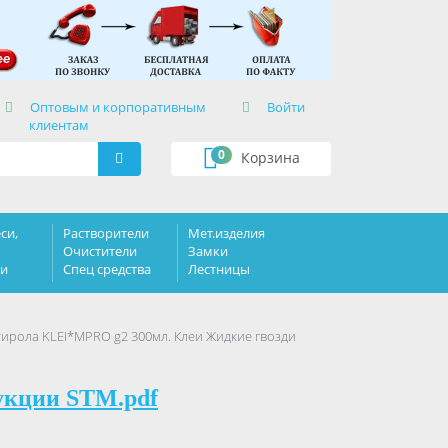
×
Оптовым и корпоративным
Войти
клиентам
0
Корзина
си,
Растворители
Мет.изделия
Очистители
Замки
ки
Спец средства
Лестницы
ирола KLEI*MPRO g2 300мл. Клеи Жидкие гвозди
укции STM.pdf