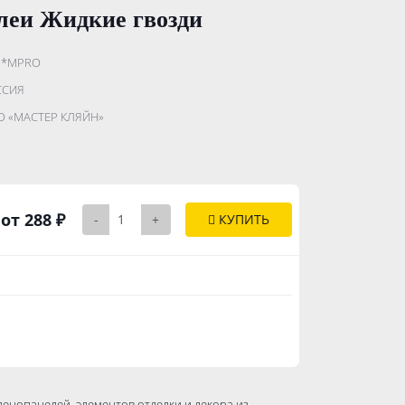
леи Жидкие гвозди
I*MPRO
.......................
ССИЯ
...........
 «МАСТЕР КЛЯЙН»
..............
от 288 ₽
-
+
КУПИТЬ
енопанелей, элементов отделки и декора из