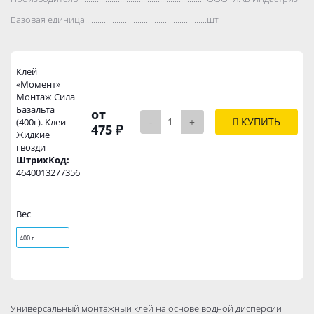
Базовая единица..................................................................................
шт
Клей
«Момент»
Монтаж Сила
Базальта
от
-
+
КУПИТЬ
(400г). Клеи
475 ₽
Жидкие
гвозди
ШтрихКод:
4640013277356
Вес
400 г
Универсальный монтажный клей на основе водной дисперсии