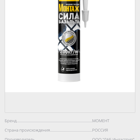
Бренд..................................................................................
МОМЕНТ
Страна происхождения..................................................................................
РОССИЯ
Производитель..................................................................................
ООО "ЛАБ Индастриз"