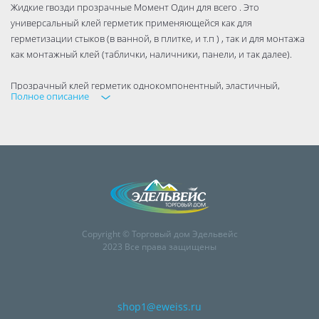
Жидкие гвозди прозрачные Момент Один для всего . Это
универсальный клей герметик применяющейся как для
герметизации стыков (в ванной, в плитке, и т.п ) , так и для монтажа
как монтажный клей (таблички, наличники, панели, и так далее).
Прозрачный клей герметик однокомпонентный, эластичный,
Полное описание
многофункциональный для внутренних и наружных работ.
Экстренная герметизация и склеивание даже под водой.
Технология, основанна на гибких полимерных цепях, устойчивых к
постоянным ударным и вибрационным нагрузкам, а также к любым
атмосферным воздействиям.
Copyright © Торговый дом Эдельвейс
2023 Все права защищены
shop1@eweiss.ru