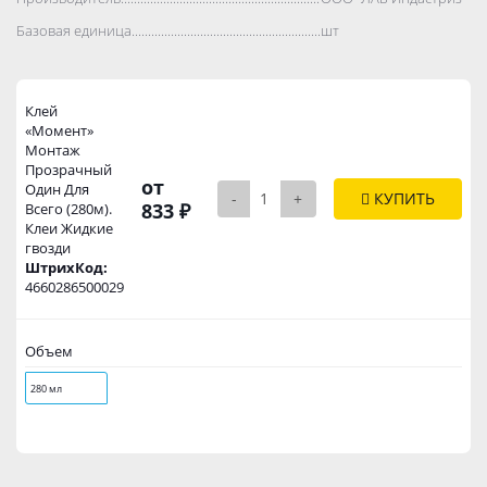
Базовая единица..................................................................................
шт
Клей
«Момент»
Монтаж
Прозрачный
от
Один Для
-
+
КУПИТЬ
833 ₽
Всего (280м).
Клеи Жидкие
гвозди
ШтрихКод:
4660286500029
Объем
280 мл