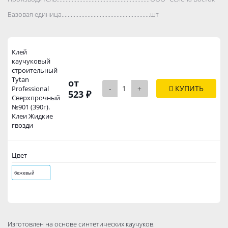
Базовая единица..................................................................................
шт
Клей
каучуковый
строительный
Tytan
от
-
+
КУПИТЬ
Professional
523 ₽
Сверхпрочный
№901 (390г).
Клеи Жидкие
гвозди
Цвет
бежевый
Изготовлен на основе синтетических каучуков.