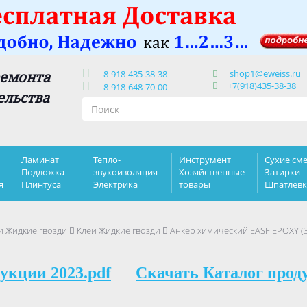
shop1@eweiss.ru
ремонта
8-918-435-38-38
+7(918)435-38-38
8-918-648-70-00
ельства
Ламинат
Тепло-
Инструмент
Сухие сме
Подложка
звукоизоляция
Хозяйственные
Затирки
я
Плинтуса
Электрика
товары
Шпатлев
и Жидкие гвозди
Клеи Жидкие гвозди
Анкер химический EASF EPOXY (3
укции 2023.pdf
Скачать Каталог прод