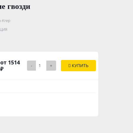
е гвозди
h-Krep
.......................
РЦИЯ
..............
от 1514
-
+
КУПИТЬ
₽