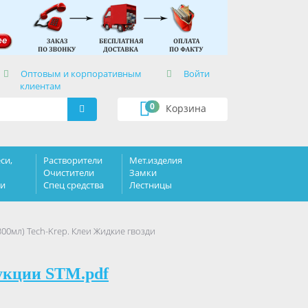
×
Оптовым и корпоративным
Войти
клиентам
0
Корзина
си,
Растворители
Мет.изделия
Очистители
Замки
ки
Спец средства
Лестницы
00мл) Tech-Krep. Клеи Жидкие гвозди
укции STM.pdf