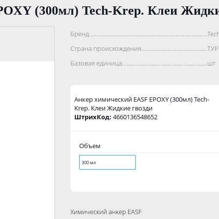
OXY (300мл) Tech-Krep. Клеи Жидки
Бренд..................................................................................
Tec
Страна происхождения...........................................................
ТУ
Базовая единица....................................................................
шт
Анкер химический EASF EPOXY (300мл) Tech-
Krep. Клеи Жидкие гвозди
ШтрихКод:
4660136548652
Объем
300 мл
Химический анкер EASF