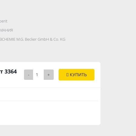
berit
.......................
РМАНИЯ
...........
BCHEMIE M.G. Becker GmbH & Co. KG
..............
т 3364
-
+
КУПИТЬ