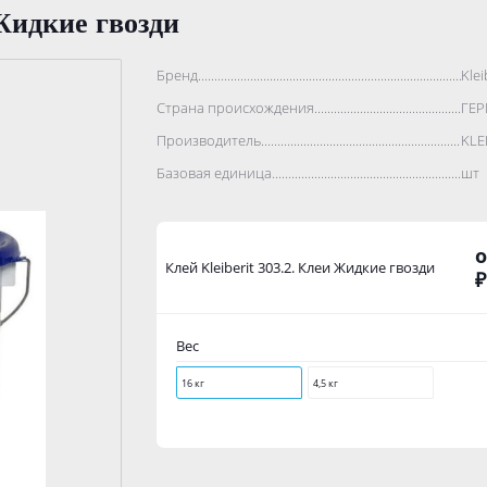
 Жидкие гвозди
Бренд..................................................................................
Klei
Страна происхождения...........................................................
ГЕ
Производитель.......................................................................
KLE
Базовая единица....................................................................
шт
о
Клей Kleiberit 303.2. Клеи Жидкие гвозди
₽
Вес
16 кг
4,5 кг