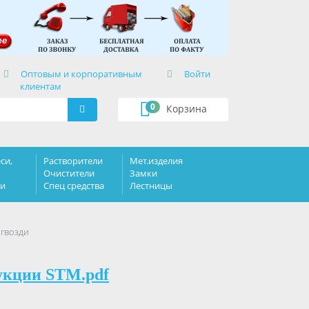
×
Оптовым и корпоративным
Войти
клиентам
0
Корзина
си,
Растворители
Мет.изделия
Очистители
Замки
ки
Спец средства
Лестницы
 гвозди
укции STM.pdf