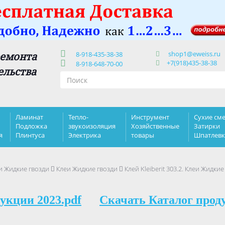
shop1@eweiss.ru
ремонта
8-918-435-38-38
+7(918)435-38-38
8-918-648-70-00
ельства
Ламинат
Тепло-
Инструмент
Сухие сме
Подложка
звукоизоляция
Хозяйственные
Затирки
я
Плинтуса
Электрика
товары
Шпатлев
и Жидкие гвозди
Клеи Жидкие гвозди
Клей Kleiberit 303.2. Клеи Жидкие
укции 2023.pdf
Скачать Каталог прод