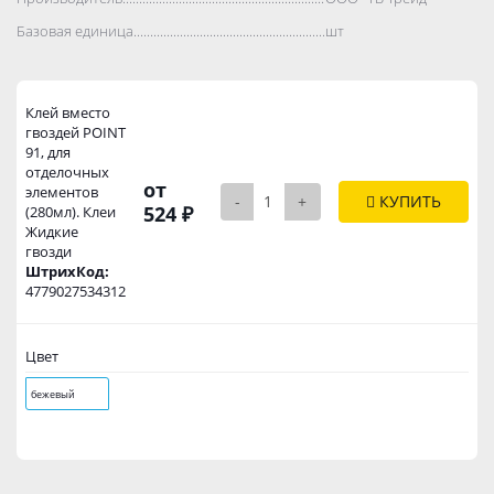
Базовая единица..................................................................................
шт
Клей вместо
гвоздей POINT
91, для
отделочных
от
элементов
-
+
КУПИТЬ
524 ₽
(280мл). Клеи
Жидкие
гвозди
ШтрихКод:
4779027534312
Цвет
бежевый