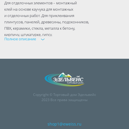
Для отделочных элементов – монтажный
клей на основе каучука для монтажных
и отделочных работ. Для приклеивания
плинтусов, панелей, древесины, подоконников,
ПВХ, керамики, стекла, металла к бетону,
кирпичу, штукатурке, гипсу.
Полное описание
ЭЛАСТИЧНЫЙ И ВОДОСТОЙКИЙ ШОВ
ДЛЯ ВНУТРЕННИХ И НАРУЖНЫХ РАБОТ
Цвет бежевый
Рабочее время: 10-15 мин.
Температура применения: от +15° C до +30° C
Температура хранения: от +5° C до +25° C
Термостойкость после полного отвердения от -20° C до +80° C
Упаковка: 280 мл
Срок использования 18 месяцев
Copyright © Торговый дом Эдельвейс
2023 Все права защищены
shop1@eweiss.ru