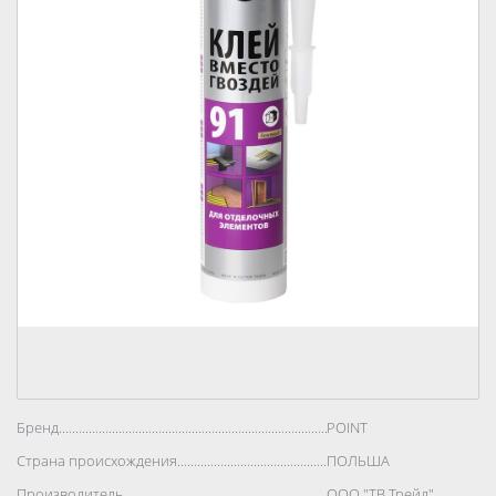
Бренд..................................................................................
POINT
Страна происхождения..................................................................................
ПОЛЬША
Производитель..................................................................................
ООО "ТВ Трейд"