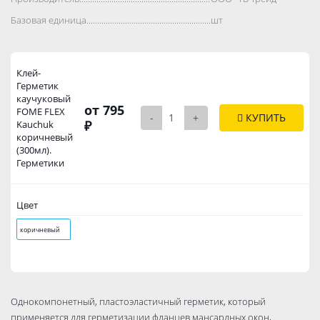
Базовая единица..................................................................................
шт
Клей-
Герметик
каучуковый
от 795
FOME FLEX
-
+
КУПИТЬ
₽
Kauchuk
коричневый
(300мл).
Герметики
Цвет
коричневый
Однокомпонетный, пластоэластичный герметик, который
применяется для герметизации фланцев мансардных окон,