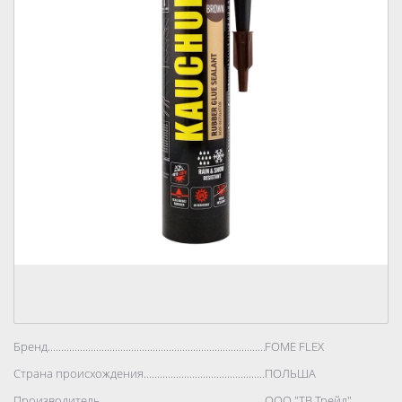
Бренд..................................................................................
FOME FLEX
Страна происхождения..................................................................................
ПОЛЬША
Производитель..................................................................................
ООО "ТВ Трейд"