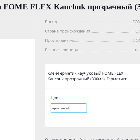
й FOME FLEX Kauchuk прозрачный (3
Бренд..................................................................................
FOM
Страна происхождения...........................................................
ПО
Производитель.......................................................................
ООО
Базовая единица....................................................................
шт
Клей-Герметик каучуковый FOME FLEX
Kauchuk прозрачный (300мл). Герметики
Цвет
прозрачный
Однокомпонетный, пластоэластичный герметик,