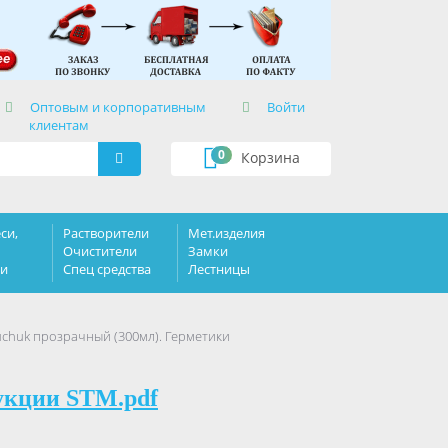
×
Оптовым и корпоративным
Войти
клиентам
0
Корзина
си,
Растворители
Мет.изделия
Очистители
Замки
ки
Спец средства
Лестницы
chuk прозрачный (300мл). Герметики
укции STM.pdf