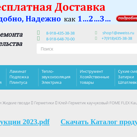
shop1@eweiss.ru
ремонта
8-918-435-38-38
+7(918)435-38-38
8-918-648-70-00
ельства
Ламинат
Тепло-
Инструмент
Сухие сме
Подложка
звукоизоляция
Хозяйственные
Затирки
я
Плинтуса
Электрика
товары
Шпатлев
и Жидкие гвозди
Герметики
Клей-Герметик каучуковый FOME FLEX Kau
укции 2023.pdf
Скачать Каталог прод