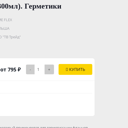
00мл). Герметики
E FLEX
.......................
ЛЬША
...........
 "ТВ Трейд"
..............
от 795 ₽
-
+
КУПИТЬ
 который применяется для герметизации фланцев