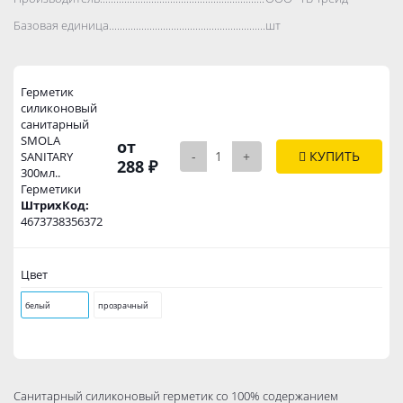
Базовая единица..................................................................................
шт
Герметик
силиконовый
санитарный
SMOLA
от
-
+
КУПИТЬ
SANITARY
288 ₽
300мл..
Герметики
ШтрихКод:
4673738356372
Цвет
белый
прозрачный
Санитарный силиконовый герметик со 100% содержанием