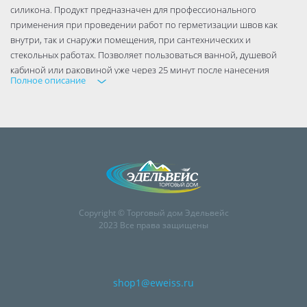
силикона. Продукт предназначен для профессионального
применения при проведении работ по герметизации швов как
внутри, так и снаружи помещения, при сантехнических и
стекольных работах. Позволяет пользоваться ванной, душевой
кабиной или раковиной уже через 25 минут после нанесения
Полное описание
герметика. Обеспечивает защиту от грибка, плесени, и УФ-
излучения в течение 10 лет. Не желтеет, не меняет цвет.
Copyright © Торговый дом Эдельвейс
2023 Все права защищены
shop1@eweiss.ru