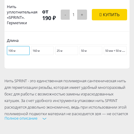
Нить
от
уплотнительная
-
+
КУПИТЬ
190 ₽
«SPRINT».
Герметики
Длина
5
0 мм + 50 м в подарок
100 м
160 м
25 м
50 м
Нить SPRINT - это единственная полимерная сантехническая нить
для герметизации резьбы, которая имеет удобный многоразовый
бокс для работы с возможностью замены израсходованных
катушек. За счет удобного инструмента-упаковки нить SPRINT
расходуется довольно экономично, ведь при использовании этой
полимерной подмотки материал не расходуется зря — не остается
Полное описание
никаких лишних обрывков нити.
Нить SPRINT для сантехнических работ обладает плоским сечение,