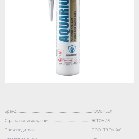
Бренд..................................................................................
FOME FLEX
Страна происхождения..................................................................................
ЭСТОНИЯ
Производитель..................................................................................
ООО "ТВ Трейд"
Базовая единица..................................................................................
шт