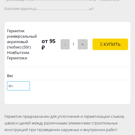
Базовая единица..................................................................................
шт
Герметик
универсальный
от 95
акриловый
-
+
КУПИТЬ
₽
(тюбик) (50г)
Новбытхим.
Герметики
Вес
50 г
Герметик предназначен для уплотнения и герметизации стыков,
швов и щелей между различными элементами строительных
конструкций при проведении наружных и внутренних работ: