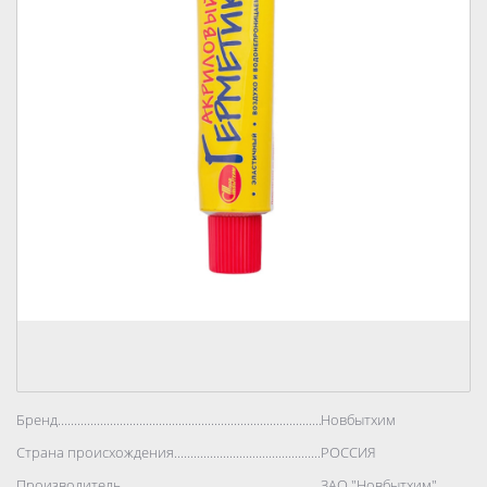
Бренд..................................................................................
Новбытхим
Страна происхождения..................................................................................
РОССИЯ
Производитель..................................................................................
ЗАО "Новбытхим"