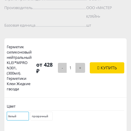
Производитель..................................................................................
ООО «МАСТЕР
КЛЯЙН»
Базовая единица..................................................................................
шт
Герметик
силиконовый
нейтральный
KLEI*MPRO
от 428
-
+
КУПИТЬ
N301,
₽
(300мл).
Герметики
Клеи Жидкие
гвозди
Цвет
белый
прозрачный