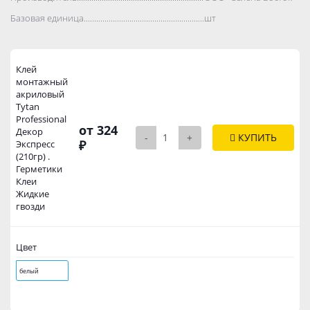
Базовая единица..................................................................................
шт
Клей
монтажный
акриловый
Tytan
Professional
от 324
Декор
-
+
КУПИТЬ
₽
Экспресс
(210гр) .
Герметики
Клеи
Жидкие
гвозди
Цвет
белый