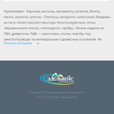
Приклеивает: -Карнизы, кессоны, орнаменты, розетки, багеты,
панно, консоли, куполы; -Плинтусы, молдинги, наличники, бордюры
из пено-полистирола\стиропора пенополиуретана, гипса;
-Керамические плитки, гипсокартон, пробку; -Легкие изделия из
ПВХ, древесины, ЛДФ — наличники, уголки, коробы под
электропроводку на минеральные и древесные основания. Не
Полное описание
подходит для приклеивания: зеркал, полиэтилена, пропилена,
тефлона, силикона, немодифицированного битума.
Расход: 200-400 г/м² или ок. 10-12 п.м. при диаметре полосы 5-6 мм.
Рабочее время: 10-15 минут.
Время полного отверждения: до 48 часов.
Термостойкость: от -20°С до +60°С. Конечная прочность на сдвиг:
не менее 23 кгс/см².
Copyright © Торговый дом Эдельвейс
2023 Все права защищены