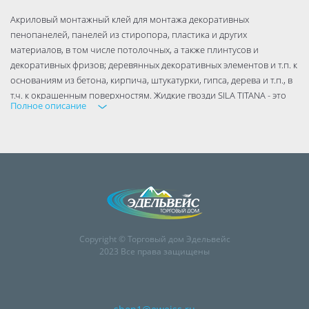
Акриловый монтажный клей для монтажа декоративных
пенопанелей, панелей из стиропора, пластика и других
материалов, в том числе потолочных, а также плинтусов и
декоративных фризов; деревянных декоративных элементов и т.п. к
основаниям из бетона, кирпича, штукатурки, гипса, дерева и т.п., в
т.ч. к окрашенным поверхностям. Жидкие гвозди SILA TITANA - это
Полное описание
универсальный клей на основе силикона, который позволяет
крепить практически все материалы, включая дерево, керамику,
стекло, металл, пластик, пенопласт, акрил и многое другое. Вы
можете легко и быстро установить плинтусы, подоконники, рамы,
фризы, панели, кабины душа, зеркала, плитку, камни и многое
другое.
Copyright © Торговый дом Эдельвейс
2023 Все права защищены