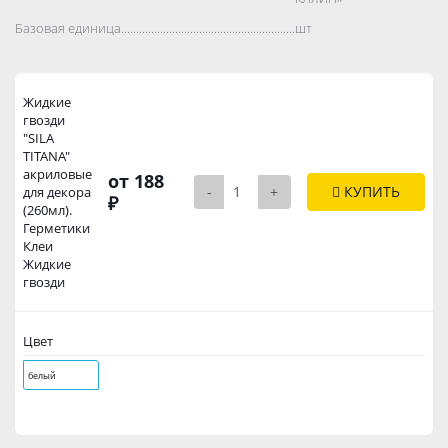
Базовая единица..................................................................................
шт
Жидкие
гвозди
"SILA
TITANA"
акриловые
от 188
-
+
КУПИТЬ
для декора
₽
(260мл).
Герметики
Клеи
Жидкие
гвозди
Цвет
белый