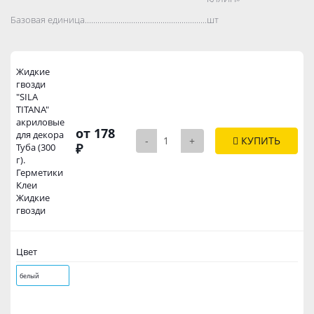
Базовая единица..................................................................................
шт
Жидкие
гвозди
"SILA
TITANA"
акриловые
от 178
для декора
-
+
КУПИТЬ
₽
Туба (300
г).
Герметики
Клеи
Жидкие
гвозди
Цвет
белый