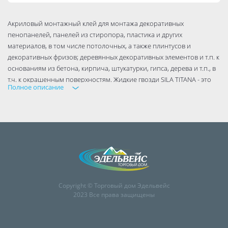
Акриловый монтажный клей для монтажа декоративных
пенопанелей, панелей из стиропора, пластика и других
материалов, в том числе потолочных, а также плинтусов и
декоративных фризов; деревянных декоративных элементов и т.п. к
основаниям из бетона, кирпича, штукатурки, гипса, дерева и т.п., в
т.ч. к окрашенным поверхностям. Жидкие гвозди SILA TITANA - это
Полное описание
универсальный клей на основе силикона, который позволяет
крепить практически все материалы, включая дерево, керамику,
стекло, металл, пластик, пенопласт, акрил и многое другое. Вы
можете легко и быстро установить плинтусы, подоконники, рамы,
фризы, панели, кабины душа, зеркала, плитку, камни и многое
другое.
Copyright © Торговый дом Эдельвейс
2023 Все права защищены