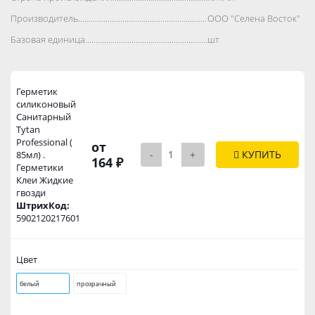
Производитель..................................................................................
ООО "Селена Восток"
Базовая единица..................................................................................
шт
Герметик
силиконовый
Санитарный
Tytan
Professional (
от
-
+
КУПИТЬ
85мл) .
164 ₽
Герметики
Клеи Жидкие
гвозди
ШтрихКод:
5902120217601
Цвет
белый
прозрачный