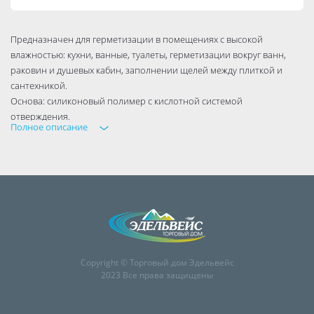
Предназначен для герметизации в помещениях с высокой
влажностью: кухни, ванные, туалеты, герметизации вокруг ванн,
раковин и душевых кабин, заполнении щелей между плиткой и
сантехникой.
Основа: силиконовый полимер с кислотной системой
отверждения.
Полное описание
Время образования пленки: 15–25 мин при температуре 23°C / 50%
отн. влажности;
Время отверждения: 2 мм/сутки при температуре 23°C / 50% отн.
влажности;
Модуль 100% удлинения: 0.30 MПa;
Деформационная подвижность: ±20%; Твердость по Шору: A : 20;
Термостойкость: -40°C ÷ +110°C;
Объем: 85 мл.
Copyright © Торговый дом Эдельвейс
2023 Все права защищены