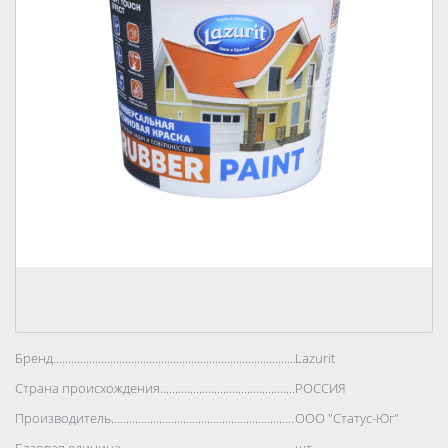
Бренд..................................................................................
Lazurit
Страна происхождения..................................................................................
РОССИЯ
Производитель..................................................................................
ООО "Статус-Юг"
Базовая единица..................................................................................
шт