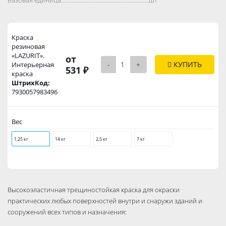
Краска
резиновая
«LAZURIT».
от
-
+
КУПИТЬ
Интерьерная
531 ₽
краска
ШтрихКод:
7930057983496
Вес
1,25 кг
14 кг
2,5 кг
7 кг
Высокоэластичная трещиностойкая краска для окраски
практических любых поверхностей внутри и снаружи зданий и
сооружений всех типов и назначения: