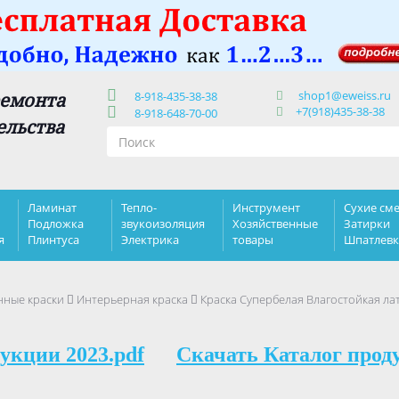
shop1@eweiss.ru
ремонта
8-918-435-38-38
+7(918)435-38-38
8-918-648-70-00
ельства
Ламинат
Тепло-
Инструмент
Сухие сме
Подложка
звукоизоляция
Хозяйственные
Затирки
я
Плинтуса
Электрика
товары
Шпатлев
нные краски
Интерьерная краска
Краска Супербелая Влагостойкая ла
укции 2023.pdf
Скачать Каталог прод