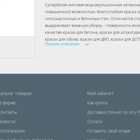
Супербелая матовая водоэмульсионная латексная
повышенной влажностью. Влагостойкая краска ид
гипсокартонных и бетонных стен. Отличается ст
выдерживает влажную уборку – поверхность мож
качестве краски для бетона, краски для штукатурк
краски для обоев, краски для ДВП, краски для ДСП
Полное описание
НАЗНАЧЕНИЕ
Применяется для окраски стен и потолков внутр
структурных и стекообоев, гипсокартонных и бет
ОСОБЕННОСТИ
Высокая степень белизны и укрывистости
Высокая стойкость к истиранию
Очень высокая экономичность применения
Каталог товаров
Мой кабинет
ПОДГОТОВКА ПОВЕРХНОСТИ
О фирме
Как купить
Рекомендуется предварительная обработка пове
Контакты
Доставка (только по югу 
проникновения Эксперт или фасадной грунтовко
Новости
Оплата
Расход
1 кг на 6 кв.м.
Фотогалерея
Оставить свой отзыв
Цвет