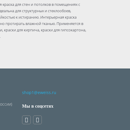
 краска для стен и потолков в помещениях с
еальна для структурных и стеклообоев,
ойкостью к истиранию. Интерьерная краска
но протирать влажной тканью. Применяется в
и, краски для кирпича, краски для гипсокартона,
.
и сухих и влажных помещений. Идеальна для
онных стен
shop1@eweiss.ru
рхности акриловой грунтовкой глубокого
России)
Мы в соцсетях
й Эксперт