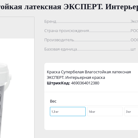
тойкая латексная ЭКСПЕРТ. Интерье
Бренд..................................................................................
Экс
Страна происхождения...........................................................
РО
Производитель.......................................................................
ООО
Базовая единица....................................................................
шт
Краска Супербелая Влагостойкая латексная
ЭКСПЕРТ. Интерьерная краска
ШтрихКод:
4690364012380
Вес
1,3 кг
14 кг
3 кг