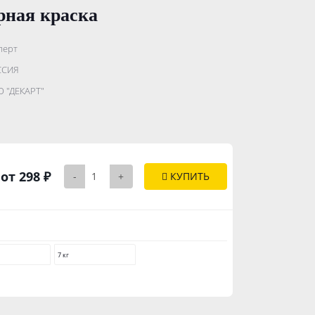
рная краска
перт
.......................
ССИЯ
...........
 "ДЕКАРТ"
..............
от 298 ₽
-
+
КУПИТЬ
7 кг