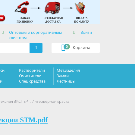
×
Оптовым и корпоративным
Войти
клиентам
0
Корзина
си,
Растворители
Мет.изделия
Очистители
Замки
ки
Спец средства
Лестницы
тексная ЭКСПЕРТ. Интерьерная краска
укции STM.pdf