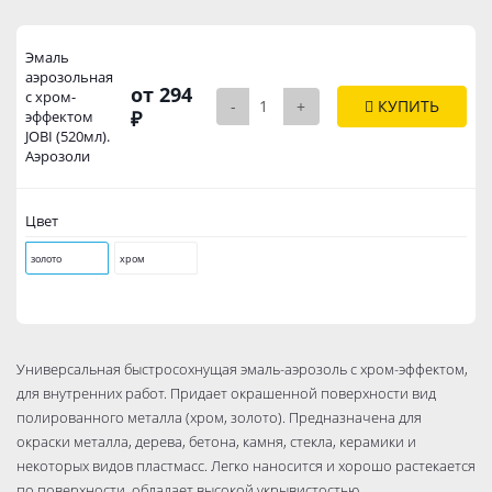
Эмаль
аэрозольная
от 294
с хром-
-
+
КУПИТЬ
₽
эффектом
JOBI (520мл).
Аэрозоли
Цвет
золото
хром
Универсальная быстросохнущая эмаль-аэрозоль с хром-эффектом,
для внутренних работ. Придает окрашенной поверхности вид
полированного металла (хром, золото). Предназначена для
окраски металла, дерева, бетона, камня, стекла, керамики и
некоторых видов пластмасс. Легко наносится и хорошо растекается
по поверхности, обладает высокой укрывистостью.