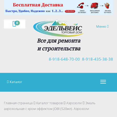
×
0
Навигация
Меню
Все для ремонта
и строительства
8-918-648-70-00
8-918-435-38-38
Каталог
Навигац
Главная страница
Каталог товаров
Аэрозоли
Эмаль
аэрозольная с хром-эффектом JOBI (520мл). Аэрозоли